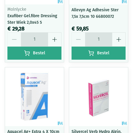
Molnlycke
Allevyn Ag Adhesive Ster
Exufiber Gel.fibre Dressing
7,5x 7,5cm 10 66800072
Ster Wiek 2,0x45 5
€ 29,28
€ 59,85
Aantal
Aantal
Bestel
Bestel
Aquacel Ag+ Extra 4 X 10cm
Silvercel Verb Hydro Algin.