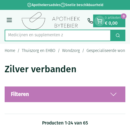
Dia 1 van 1
Ga naar de inhoud
Apothekersadvies
Snelle beschikbaarheid
0
0 artikelen
€ 0,00
Menu
Medicijn
Zoek
Product, merk, categorie...
Home
/
Thuiszorg en EHBO
/
Wondzorg
/
Gespecialiseerde wondz
Zilver verbanden
Filteren
Producten
1
-
24
van
65