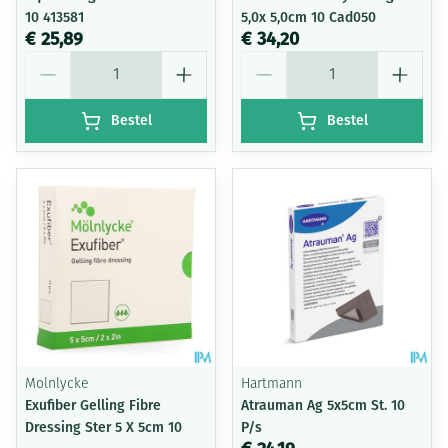
10 413581
5,0x 5,0cm 10 Cad050
€ 25,89
€ 34,20
Aantal
Aantal
Bestel
Bestel
Molnlycke
Hartmann
Exufiber Gelling Fibre
Atrauman Ag 5x5cm St. 10
Dressing Ster 5 X 5cm 10
P/s