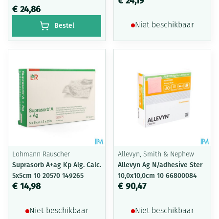
€ 24,19
€ 24,86
Bestel
Niet beschikbaar
Lohmann Rauscher
Allevyn, Smith & Nephew
Suprasorb A+ag Kp Alg. Calc.
Allevyn Ag N/adhesive Ster
5x5cm 10 20570 149265
10,0x10,0cm 10 66800084
€ 14,98
€ 90,47
Niet beschikbaar
Niet beschikbaar