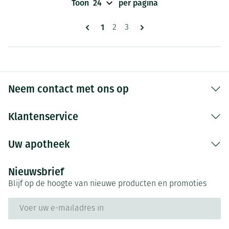
Toon
per pagina
Pagina's
U lees momenteel pagina
1
Pagina
Pagina
2
3
Neem contact met ons op
Klantenservice
Uw apotheek
Nieuwsbrief
Blijf op de hoogte van nieuwe producten en promoties
E-mail adres