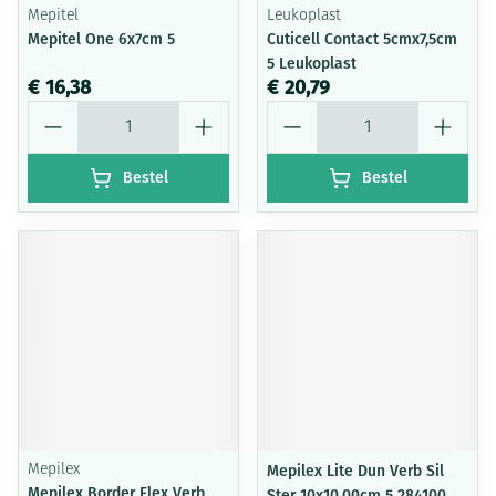
Mepitel
Leukoplast
Mepitel One 6x7cm 5
Cuticell Contact 5cmx7,5cm
5 Leukoplast
€ 16,38
€ 20,79
Aantal
Aantal
Bestel
Bestel
Mepilex
Mepilex Lite Dun Verb Sil
Mepilex Border Flex Verb
Ster 10x10,00cm 5 284100