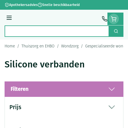
Ga naar de inhoud
Apothekersadvies
Snelle beschikbaarheid
Menu
Zoek
Product, merk, categorie...
Home
/
Thuiszorg en EHBO
/
Wondzorg
/
Gespecialiseerde wondz
Silicone verbanden
Filteren
Doorgaan naar productlijst
Prijs
filter