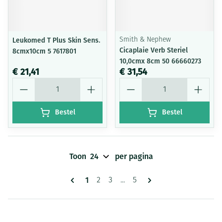
Leukomed T Plus Skin Sens.
Smith & Nephew
Cicaplaie Verb Steriel
8cmx10cm 5 7617801
10,0cmx 8cm 50 66660273
€ 21,41
€ 31,54
Aantal
Aantal
Bestel
Bestel
Toon
per pagina
Pagina's
U lees momenteel pagina
1
Pagina
Pagina
Pagina
2
3
...
5