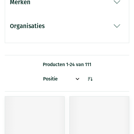
Merken
filter
Organisaties
filter
Producten
1
-
24
van
111
Sorteer op: