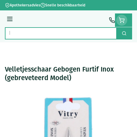
Ga naar de inhoud
Apothekersadvies
Snelle beschikbaarheid
Menu
Zoek
Product, merk, categorie...
Velletjesschaar Gebogen Furtif Inox
(gebreveteerd Model)