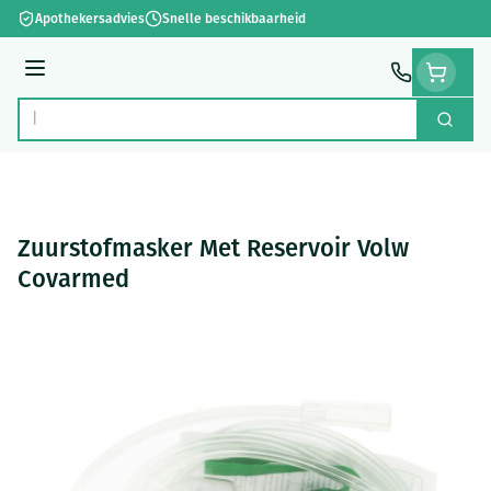
Ga naar de inhoud
Apothekersadvies
Snelle beschikbaarheid
Menu
Zoek
Product, merk, categorie...
Zuurstofmasker Met Reservoir Volw
Covarmed