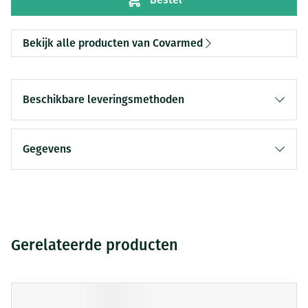
Bekijk alle producten van Covarmed
Beschikbare leveringsmethoden
Gegevens
Gerelateerde producten
Druk op om naar carrouselnavigatie te gaan
Navigeren door de elementen van de carrousel is mogelijk me
Druk om carrousel over te slaan