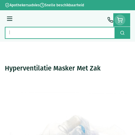
Ga naar de inhoud
Apothekersadvies
Snelle beschikbaarheid
Menu
Zoek
Product, merk, categorie...
Hyperventilatie Masker Met Zak