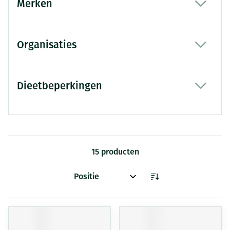
Merken
filter
Organisaties
filter
Dieetbeperkingen
filter
15
producten
Sorteer op: