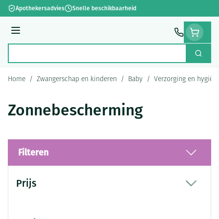
Ga naar de inhoud
Apothekersadvies
Snelle beschikbaarheid
Menu
Zoek
Product, merk, categorie...
Home
/
Zwangerschap en kinderen
/
Baby
/
Verzorging en hygiën
Zonnebescherming
Filteren
Doorgaan naar productlijst
Prijs
filter