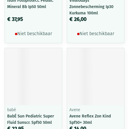
Isdin Fotoprotect. Pediat.
Vivaiodays
Mineral Bb Ip50 50ml
Zonnebescherming Ip30
Kurkuma 100ml
€ 37,95
€ 26,00
Niet beschikbaar
Niet beschikbaar
babé
Avene
BabÉ Sun Pediatric Super
Avene Reflex Zon Kind
Fluid Sunscr. Spf50 50ml
Spf50+ 30ml
€ 22,95
€ 14,00