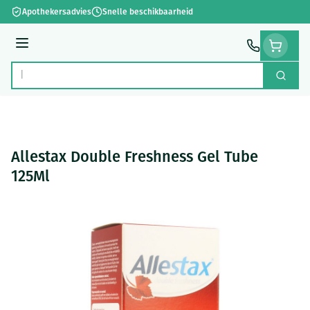
Ga naar de inhoud
Apothekersadvies
Snelle beschikbaarheid
Menu
Zoek
Product, merk, categorie...
Allestax Double Freshness Gel Tube
125Ml