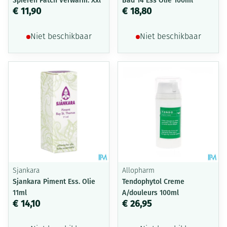
Spieren Patch Verwarm. Xxl
Bad 14 Ess Olie 100ml
€ 11,90
€ 18,80
Niet beschikbaar
Niet beschikbaar
Sjankara
Allopharm
Sjankara Piment Ess. Olie
Tendophytol Creme
11ml
A/douleurs 100ml
€ 14,10
€ 26,95