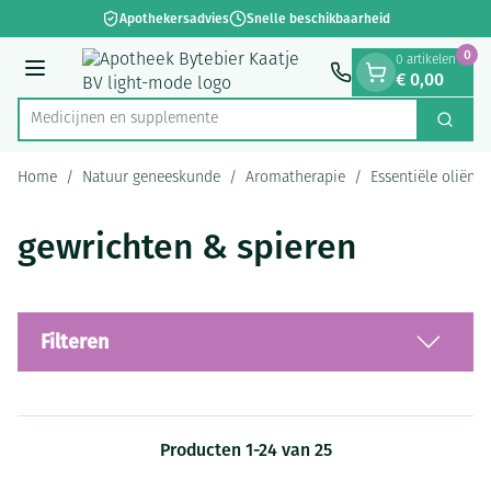
Dia 1 van 1
Ga naar de inhoud
Apothekersadvies
Snelle beschikbaarheid
0
0 artikelen
€ 0,00
Menu
Medici
Zoek
Product, merk, categorie...
Home
/
Natuur geneeskunde
/
Aromatherapie
/
Essentiële oliën
gewrichten & spieren
Filteren
Producten
1
-
24
van
25