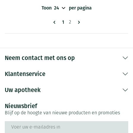
Toon
per pagina
Pagina's
U lees momenteel pagina
1
Pagina
2
Neem contact met ons op
Klantenservice
Uw apotheek
Nieuwsbrief
Blijf op de hoogte van nieuwe producten en promoties
E-mail adres