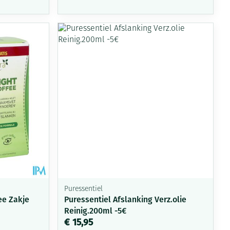
rende
Parfums en
geurproducten
CBD
Puressentiel
ee Zakje
Puressentiel Afslanking Verz.olie
Reinig.200ml -5€
€ 15,95