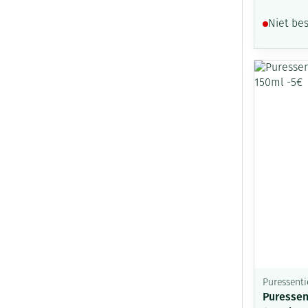
Niet be
Puressenti
Puressen