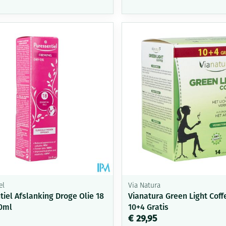
delen
Haar
Mondmaskers
ging
Supplementen
Insectenwe
middelen
ssen
-
id
Zelfbruiner
Scheren
el
Via Natura
tiel Afslanking Droge Olie 18
Vianatura Green Light Coff
00ml
10+4 Gratis
€ 29,95