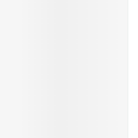
rende
Parfums en
geurproducten
CBD