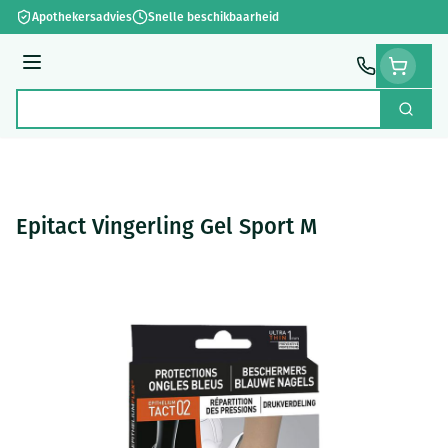
Ga naar de inhoud
Apothekersadvies
Snelle beschikbaarheid
Menu
Zoek
Product, merk, categorie...
Epitact Vingerling Gel Sport M