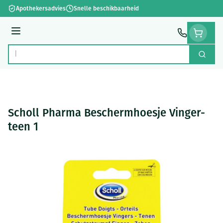
Ga naar de inhoud
Apothekersadvies
Snelle beschikbaarheid
Menu
Zoek
Product, merk, categorie...
Scholl Pharma Beschermhoesje Vinger-
teen 1