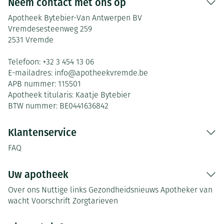
Neem contact met ons op
Apotheek Bytebier-Van Antwerpen BV
Vremdesesteenweg 259
2531
Vremde
Telefoon:
+32 3 454 13 06
E-mailadres:
info@
apotheekvremde.be
APB nummer:
115501
Apotheek titularis:
Kaatje Bytebier
BTW nummer:
BE0441636842
Klantenservice
FAQ
Uw apotheek
Over ons
Nuttige links
Gezondheidsnieuws
Apotheker van
wacht
Voorschrift
Zorgtarieven