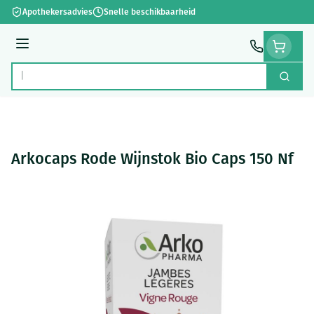
Ga naar de inhoud
Apothekersadvies
Snelle beschikbaarheid
Menu
Zoek
Product, merk, categorie...
Arkocaps Rode Wijnstok Bio Caps 150 Nf