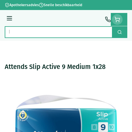
Ga naar de inhoud
Apothekersadvies
Snelle beschikbaarheid
Menu
Zoek
Product, merk, categorie...
Attends Slip Active 9 Medium 1x28