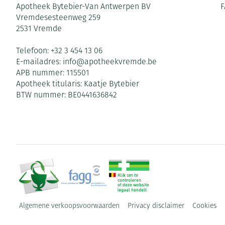
Apotheek Bytebier-Van Antwerpen BV
F
Vremdesesteenweg 259
2531
Vremde
Telefoon:
+32 3 454 13 06
E-mailadres:
info@
apotheekvremde.be
APB nummer:
115501
Apotheek titularis:
Kaatje Bytebier
BTW nummer:
BE0441636842
Algemene verkoopsvoorwaarden
Privacy disclaimer
Cookies