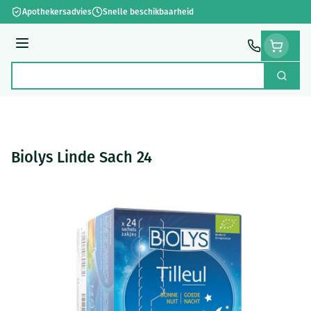
Ga naar de inhoud
Apothekersadvies
Snelle beschikbaarheid
Menu
Zoek
Product, merk, categorie...
Biolys Linde Sach 24