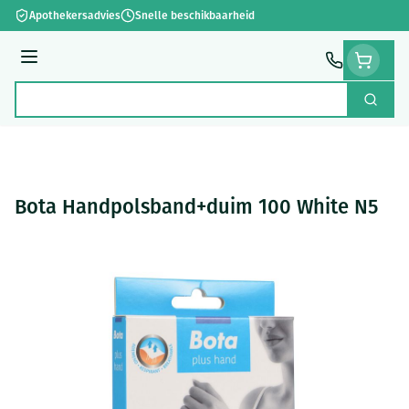
Ga naar de inhoud
Apothekersadvies
Snelle beschikbaarheid
Menu
Zoek
Product, merk, categorie...
Bota Handpolsband+duim 100 White N5