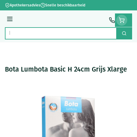
Ga naar de inhoud
Apothekersadvies
Snelle beschikbaarheid
Menu
Zoek
Product, merk, categorie...
Bota Lumbota Basic H 24cm Grijs Xlarge