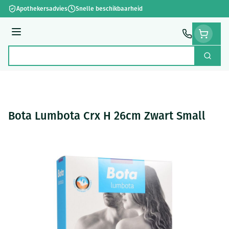
Ga naar de inhoud
Apothekersadvies
Snelle beschikbaarheid
Menu
Zoek
Product, merk, categorie...
Bota Lumbota Crx H 26cm Zwart Small