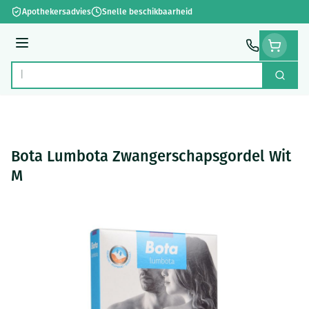
Ga naar de inhoud
Apothekersadvies
Snelle beschikbaarheid
Menu
Zoek
Product, merk, categorie...
Bota Lumbota Zwangerschapsgordel Wit
M