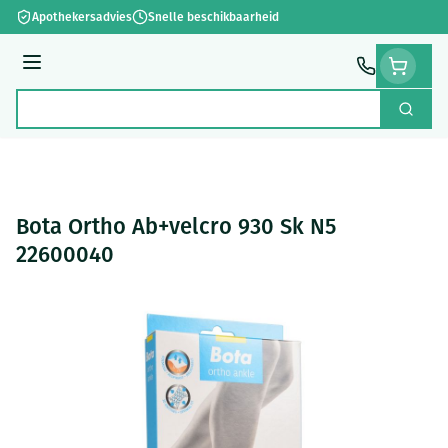
Ga naar de inhoud
Apothekersadvies
Snelle beschikbaarheid
Menu
Zoek
Product, merk, categorie...
Bota Ortho Ab+velcro 930 Sk N5
22600040