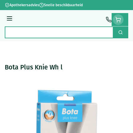
Ga naar de inhoud
Apothekersadvies
Snelle beschikbaarheid
Menu
Zoek
Product, merk, categorie...
Bota Plus Knie Wh l