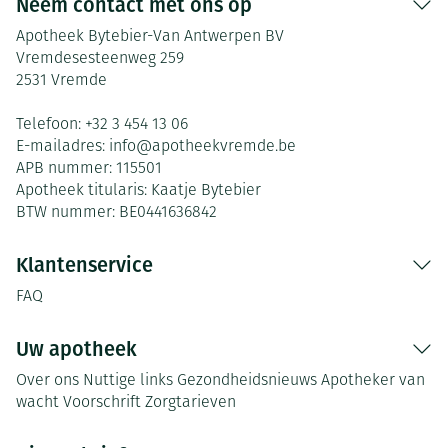
Neem contact met ons op
Apotheek Bytebier-Van Antwerpen BV
Vremdesesteenweg 259
2531
Vremde
Telefoon:
+32 3 454 13 06
E-mailadres:
info@
apotheekvremde.be
APB nummer:
115501
Apotheek titularis:
Kaatje Bytebier
BTW nummer:
BE0441636842
Klantenservice
FAQ
Uw apotheek
Over ons
Nuttige links
Gezondheidsnieuws
Apotheker van
wacht
Voorschrift
Zorgtarieven