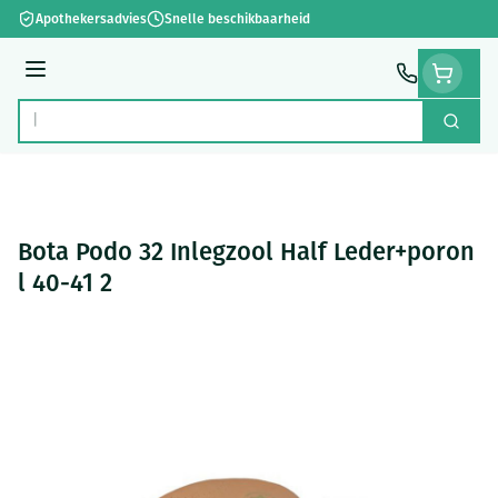
Ga naar de inhoud
Apothekersadvies
Snelle beschikbaarheid
Menu
Zoek
Product, merk, categorie...
Bota Podo 32 Inlegzool Half Leder+poron
l 40-41 2