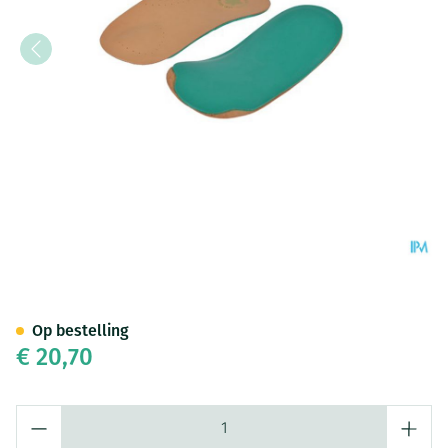
Bota Podo 32 Inlegzool Half L
Op bestelling
€ 20,70
Aantal