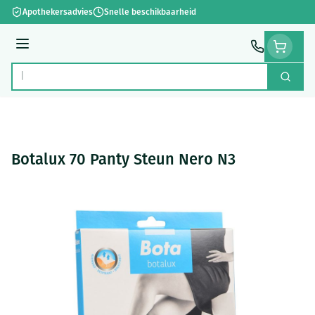
Ga naar de inhoud
Apothekersadvies
Snelle beschikbaarheid
Menu
Zoek
Product, merk, categorie...
Botalux 70 Panty Steun Nero N3