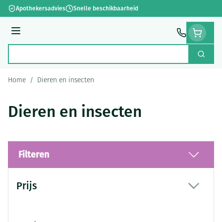
Ga naar de inhoud
Apothekersadvies
Snelle beschikbaarheid
Menu
Zoek
Product, merk, categorie...
Home
/
Dieren en insecten
Dieren en insecten
Filteren
Doorgaan naar productlijst
Prijs
filter