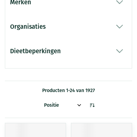
Merken
filter
Organisaties
filter
Dieetbeperkingen
filter
Producten
1
-
24
van
1927
Sorteer op: