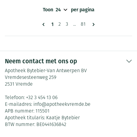
Toon
per pagina
Pagina's
U lees momenteel pagina
1
Pagina
Pagina
Pagina
2
3
...
81
Neem contact met ons op
Apotheek Bytebier-Van Antwerpen BV
Vremdesesteenweg 259
2531
Vremde
Telefoon:
+32 3 454 13 06
E-mailadres:
info@
apotheekvremde.be
APB nummer:
115501
Apotheek titularis:
Kaatje Bytebier
BTW nummer:
BE0441636842