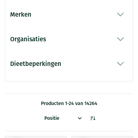
Merken
filter
Organisaties
filter
Dieetbeperkingen
filter
Producten
1
-
24
van
14264
Sorteer op: