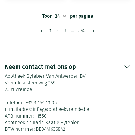
Toon
per pagina
Pagina's
U lees momenteel pagina
1
Pagina
Pagina
Pagina
2
3
...
595
Neem contact met ons op
Apotheek Bytebier-Van Antwerpen BV
Vremdesesteenweg 259
2531
Vremde
Telefoon:
+32 3 454 13 06
E-mailadres:
info@
apotheekvremde.be
APB nummer:
115501
Apotheek titularis:
Kaatje Bytebier
BTW nummer:
BE0441636842