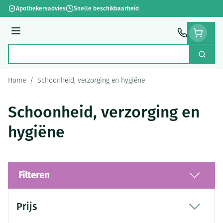
Ga naar de inhoud
Apothekersadvies
Snelle beschikbaarheid
Menu
Zoek
Product, merk, categorie...
Home
/
Schoonheid, verzorging en hygiëne
Schoonheid, verzorging en
hygiëne
Filteren
Doorgaan naar productlijst
Prijs
filter