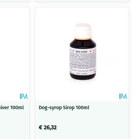
rende
Parfums en
geurproducten
uiver 100ml
Dog-syrop Sirop 100ml
CBD
€ 26,32