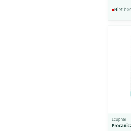
Niet be
Ecuphar
Procanic