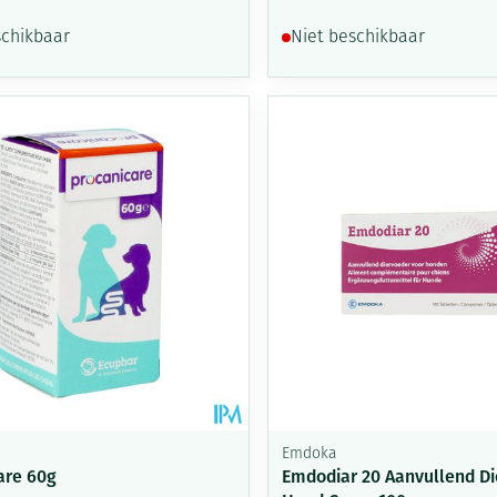
schikbaar
Niet beschikbaar
Emdoka
are 60g
Emdodiar 20 Aanvullend Di