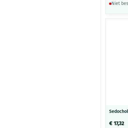
Niet be
Sedochol
€ 17,32