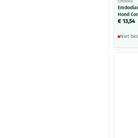
Emdoka
Emdodiar
Hond Co
€ 13,54
Niet be