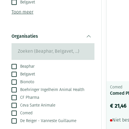
Aerosol toestel
kloven
Belgavet
Creme, gel en s
Aerosol accesso
Blaren
Toon meer
Zuurstof
Eelt
Ademhalingsste
Eksteroog - lik
Organisaties
Toon meer
filter
Spieren en gew
Specifiek voor
Naalden en spu
Beaphar
Belgavet
Infecties
Lichaamsverzor
Spuiten
Bionoto
Deodorant
Oplossing voor 
Comed
Boehringer Ingelheim Animal Health
Comed Ph
Gezichtsverzorg
Naalden
Luizen
CF Pharma
€ 21,46
Ceva Sante Animale
Naalden voor in
pennaalden
Comed
Diagnostica
Niet be
De Reiger - Vanneste Guillaume
Toon meer