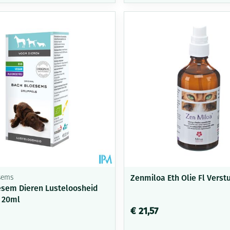
delen
Haar
Mondmaskers
ging
Supplementen
Insectenwe
middelen
ssen
-
id
Zenmiloa Eth Olie Fl Verst
sems
sem Dieren Lusteloosheid
Zelfbruiner
Scheren
 20ml
€ 21,57