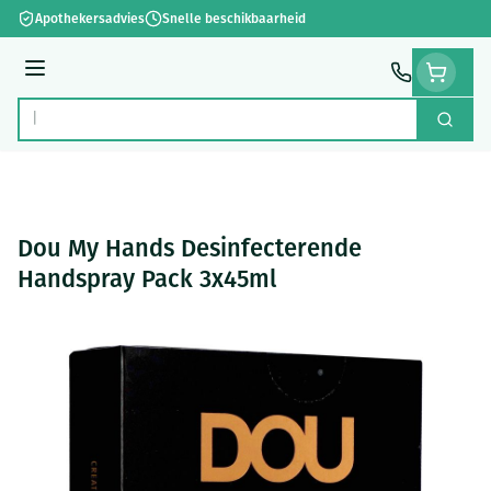
Ga naar de inhoud
Apothekersadvies
Snelle beschikbaarheid
Menu
Zoek
Product, merk, categorie...
Dou My Hands Desinfecterende
Handspray Pack 3x45ml