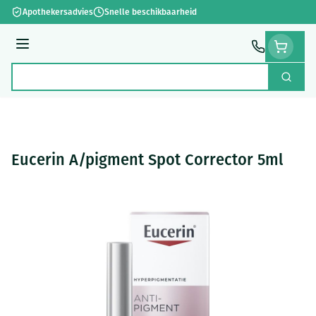
Ga naar de inhoud
Apothekersadvies
Snelle beschikbaarheid
Menu
Zoek
Product, merk, categorie...
Eucerin A/pigment Spot Corrector 5ml