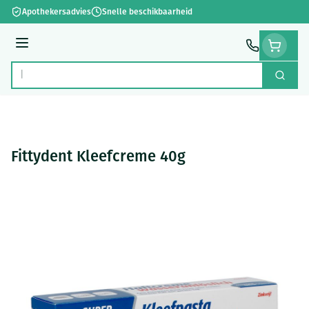
Ga naar de inhoud
Apothekersadvies
Snelle beschikbaarheid
Menu
Zoek
Product, merk, categorie...
Fittydent Kleefcreme 40g