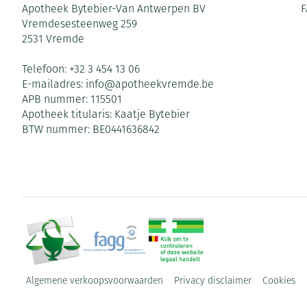
Apotheek Bytebier-Van Antwerpen BV
F
Vremdesesteenweg 259
2531
Vremde
Telefoon:
+32 3 454 13 06
E-mailadres:
info@
apotheekvremde.be
APB nummer:
115501
Apotheek titularis:
Kaatje Bytebier
BTW nummer:
BE0441636842
Algemene verkoopsvoorwaarden
Privacy disclaimer
Cookies