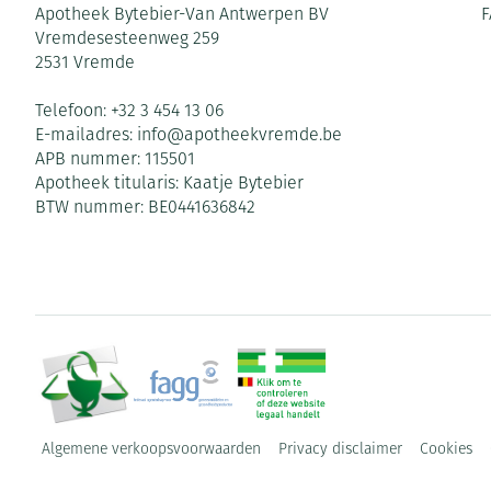
Apotheek Bytebier-Van Antwerpen BV
F
Vremdesesteenweg 259
2531
Vremde
Telefoon:
+32 3 454 13 06
E-mailadres:
info@
apotheekvremde.be
APB nummer:
115501
Apotheek titularis:
Kaatje Bytebier
BTW nummer:
BE0441636842
Algemene verkoopsvoorwaarden
Privacy disclaimer
Cookies