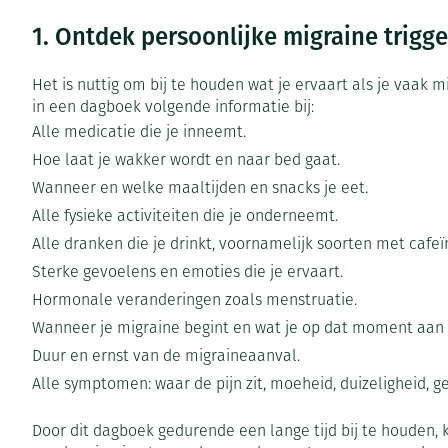
Vitaliteit 50+
1. Ontdek persoonlijke migraine trigg
Toon submenu voor Vitaliteit 5
Thuiszorg
Huid
Plantaardige ol
Nagels en hoe
Natuur geneeskunde
Mond
Het is nuttig om bij te houden wat je ervaart als je vaak 
Toon submenu voor Natuur ge
Batterijen
Ontsmetten en
in een dagboek volgende informatie bij:
Thuiszorg en EHBO
Droge mond
desinfecteren
Spijsvertering
Toebehoren
Alle medicatie die je inneemt.
Toon submenu voor Thuiszorg 
Elektrische tan
Schimmels
Hoe laat je wakker wordt en naar bed gaat.
Steriel materia
Dieren en insecten
Interdentaal - f
Koortsblaasjes -
Wanneer en welke maaltijden en snacks je eet.
Toon submenu voor Dieren en i
Vacht, huid of 
Alle fysieke activiteiten die je onderneemt.
Kunstgebit
Jeuk
Geneesmiddelen
Alle dranken die je drinkt, voornamelijk soorten met cafeï
Toon submenu voor Geneesmid
Toon meer
Sterke gevoelens en emoties die je ervaart.
Hormonale veranderingen zoals menstruatie.
Wanneer je migraine begint en wat je op dat moment aan 
Voeten en ben
Aerosoltherapi
Zware benen
Duur en ernst van de migraineaanval.
zuurstof
Droge voeten, e
Tabletten
Alle symptomen: waar de pijn zit, moeheid, duizeligheid, 
Aerosol toestel
kloven
Creme, gel en s
Door dit dagboek gedurende een lange tijd bij te houden, 
Aerosol accesso
Blaren