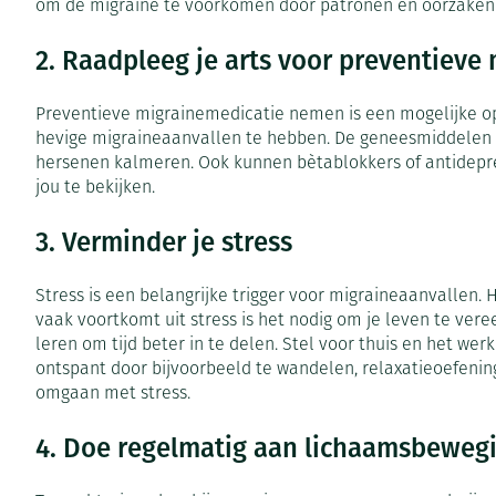
om de migraine te voorkomen door patronen en oorzaken
Zuurstof
Eelt
2. Raadpleeg je arts voor preventieve
Ademhalingsste
Eksteroog - lik
Toon meer
Preventieve migrainemedicatie nemen is een mogelijke op
Spieren en gew
hevige migraineaanvallen te hebben. De geneesmiddelen d
hersenen kalmeren. Ook kunnen bètablokkers of antidepre
jou te bekijken.
Specifiek voor
Naalden en spu
3. Verminder je stress
Infecties
Lichaamsverzor
Spuiten
Deodorant
Oplossing voor 
Stress is een belangrijke trigger voor migraineaanvallen. H
Gezichtsverzorg
Naalden
Luizen
vaak voortkomt uit stress is het nodig om je leven te ver
leren om tijd beter in te delen. Stel voor thuis en het we
Naalden voor in
ontspant door bijvoorbeeld te wandelen, relaxatieoefenin
pennaalden
omgaan met stress.
Diagnostica
Toon meer
4. Doe regelmatig aan lichaamsbeweg
Diergeneesmid