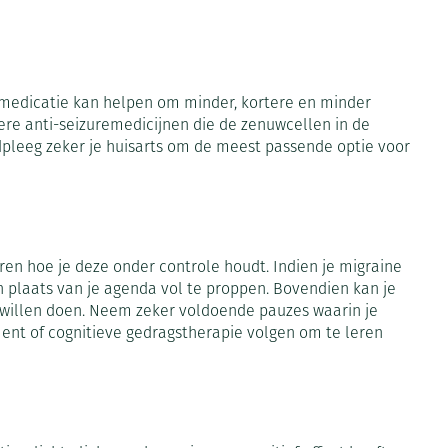
Bed
ng zon
Doorliggen - decubitis
ie
Urinewegen
Toon meer
 medicatie kan helpen om minder, kortere en minder
id, spanning
Stoppen met roken
re anti-seizuremedicijnen die de zenuwcellen in de
pleeg zeker je huisarts om de meest passende optie voor
 en intieme
 Orthopedie -
Gezichtsreiniging -
Instrumenten
che verbanden
ontschminken
Anti tumor middelen
 anticonceptie
Reinigingsmelk, - crème, -
olie en gel
leren hoe je deze onder controle houdt. Indien je migraine
jn
Anesthesie
n plaats van je agenda vol te proppen. Bovendien kan je
Tonic - lotion
zorging
 te willen doen. Neem zeker voldoende pauzes waarin je
Micellair water
ent of cognitieve gedragstherapie volgen om te leren
et
ie
Diverse geneesmiddelen
Specifiek voor de ogen
Toon meer