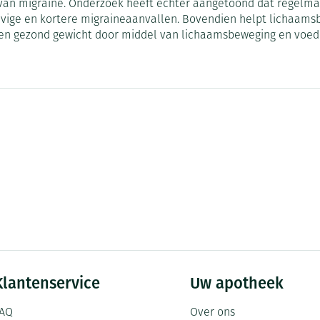
van migraine. Onderzoek heeft echter aangetoond dat regelmati
Mondmaskers
ige en kortere migraineaanvallen. Bovendien helpt lichaamsb
ging
Supplementen
Insectenwe
 een gezond gewicht door middel van lichaamsbeweging en voe
middelen
ssen
-
id
Zelfbruiner
Scheren
Klantenservice
Uw apotheek
AQ
Over ons