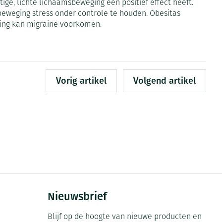
ge, lichte lichaamsbeweging een positief effect heeft.
eweging stress onder controle te houden. Obesitas
rende
Parfums en
ding kan migraine voorkomen.
geurproducten
Vorig artikel
Volgend artikel
CBD
Nieuwsbrief
Blijf op de hoogte van nieuwe producten en