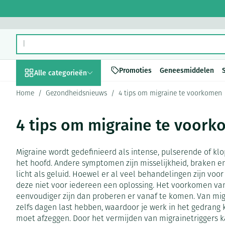
Ga naar de inhoud
Product, merk, categorie...
Promoties
Geneesmiddelen
Alle categorieën
Home
/
Gezondheidsnieuws
/
4 tips om migraine te voorkomen
Promoties
4 tips om migraine te voor
Schoonheid, verzorging
Haar en Hoofd
Afslanken
Zwangerschap
Geheugen
Aromatherapie
Lenzen en brill
Insecten
Maag darm stel
en hygiëne
Toon submenu voor Schoonheid,
Kammen - ontw
Maaltijdvervan
Zwangerschapsl
Verstuiver
Lensproducten
Verzorging ins
Maagzuur
Migraine wordt gedefinieerd als intense, pulserende of kl
Dieet, voeding en
Seksualiteit
Beschadigd haa
Eetlustremmer
Borstvoeding
Essentiële olië
Brillen
Anti insecten
Lever, galblaas
het hoofd. Andere symptomen zijn misselijkheid, braken e
vitamines
hoofdirritatie
Toon submenu voor Dieet, voed
licht als geluid. Hoewel er al veel behandelingen zijn voor
Platte buik
Lichaamsverzor
Complex - comb
Teken tang of p
Braken
deze niet voor iedereen een oplossing. Het voorkomen va
Styling - spray 
Zwangerschap en
Zware benen
Vetverbranders
Vitamines en 
Laxeermiddele
eenvoudiger zijn dan proberen er vanaf te komen. Van mig
kinderen
Verzorging
zelfs dagen last hebben, waardoor je werk in het gedrang
Toon submenu voor Zwangersch
Toon meer
Toon meer
Toon meer
Oligo-element
Honden
moet afzeggen. Door het vermijden van migrainetriggers kan
Toon meer