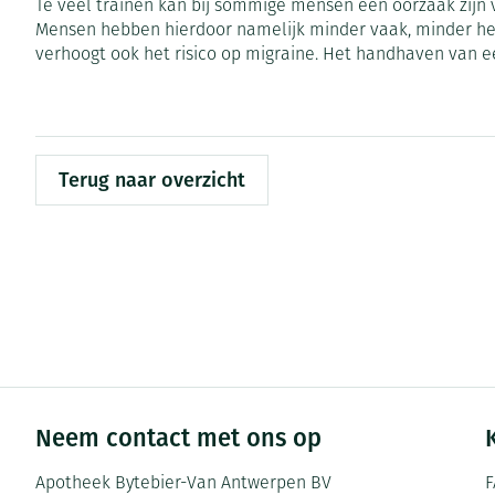
Te veel trainen kan bij sommige mensen een oorzaak zijn 
Pillendozen en
Mensen hebben hierdoor namelijk minder vaak, minder hev
Gezichtsverzor
accessoires
verhoogt ook het risico op migraine. Het handhaven van
Pigmentstoorni
Gevoelige huid 
geïrriteerde hu
Terug naar overzicht
Gemengde huid
Doffe huid
Toon meer
Snurken
Neem contact met ons op
Apotheek Bytebier-Van Antwerpen BV
F