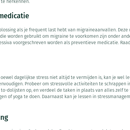
Nagelbijten
Overige diabetes producten
Zonnebank
Accessoires
 te herkennen.
Nagelversterkend
Naalden voor
Voorbereidi
 medicatie
lsel
Hormonaal stelsel
Gynaecolog
doorn
insulinespuiten
Toon meer
Toon meer
Toon meer
lossing als je frequent last hebt van migraineaanvallen. Deze
richten
Zenuwstelsel
Slapelooshe
ie worden gebruikt om migraine te voorkomen zijn onder ande
en stress
ssiva voorgeschreven worden als preventieve medicatie. Raad
 mannen
iten
Make-up
Sondes, baxters en
Seksualiteit
Bandages en
catheters
hygiene
orthopedis
Immuniteit
Allergie
ging
Make-up penselen en
Sondes
Condooms en
Buik
gebruiksvoorwerpen
injectie
oewel dagelijkse stress niet altijd te vermijden is, kan je wel 
Accessoires voor sondes
Intiem welzi
Arm
Eyeliner - oogpotlood
ing
Acne
Oor
eenvoudigen. Probeer om stressvolle activiteiten te schrappen i
Baxters
Intieme ver
Elleboog
Mascara
rk to-dolijsten op, en verdeel de taken in plaats van alles zelf
sulinepen -
gen of yoga te doen. Daarnaast kan je lessen in stressmanagem
Catheters
Massage
Enkel en vo
Oogschaduw
Afslanken
Homeopath
Toon meer
Toon meer
Toon meer
ing
delen
Haar