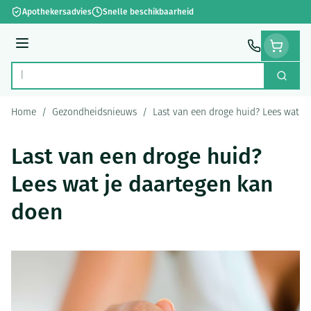
Ga naar de inhoud
Apothekersadvies
Snelle beschikbaarheid
Menu
Zoek
Product, merk, categorie...
Home
/
Gezondheidsnieuws
/
Last van een droge huid? Lees wat j
Last van een droge huid?
Lees wat je daartegen kan
doen