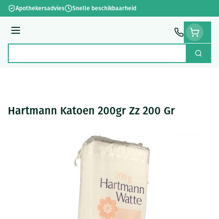
Ga naar de inhoud
Apothekersadvies
Snelle beschikbaarheid
Menu
Zoek
Product, merk, categorie...
Hartmann Katoen 200gr Zz 200 Gr