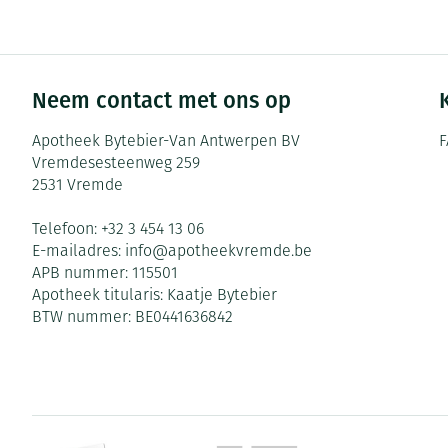
Pillendozen en
Gezichtsverzor
accessoires
Pigmentstoorni
Neem contact met ons op
Gevoelige huid 
geïrriteerde hu
Apotheek Bytebier-Van Antwerpen BV
F
Vremdesesteenweg 259
Gemengde huid
2531
Vremde
Doffe huid
Telefoon:
+32 3 454 13 06
Toon meer
E-mailadres:
info@
apotheekvremde.be
APB nummer:
115501
Apotheek titularis:
Kaatje Bytebier
Snurken
BTW nummer:
BE0441636842