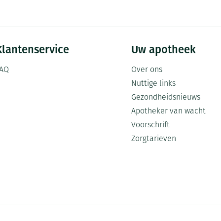
Mondmaskers
ging
Supplementen
Insectenwe
middelen
ssen
Klantenservice
Uw apotheek
-
id
AQ
Over ons
Nuttige links
Gezondheidsnieuws
Apotheker van wacht
Voorschrift
Zorgtarieven
Zelfbruiner
Scheren