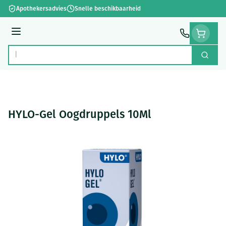
Ga naar de inhoud
Apothekersadvies
Snelle beschikbaarheid
Menu
Zoek
Product, merk, categorie...
HYLO-Gel Oogdruppels 10Ml