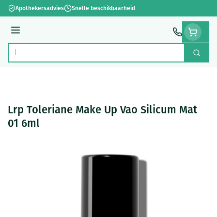
Ga naar de inhoud
Apothekersadvies
Snelle beschikbaarheid
Menu
Zoek
Product, merk, categorie...
Lrp Toleriane Make Up Vao Silicum Mat
01 6ml