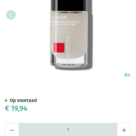
Lrp Toleriane Make Up Vao Si
Op voorraad
€ 19,94
Aantal