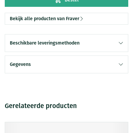
Bekijk alle producten van Fraver
Beschikbare leveringsmethoden
Gegevens
Gerelateerde producten
Druk op om naar carrouselnavigatie te gaan
Navigeren door de elementen van de carrousel is mogelijk me
Druk om carrousel over te slaan