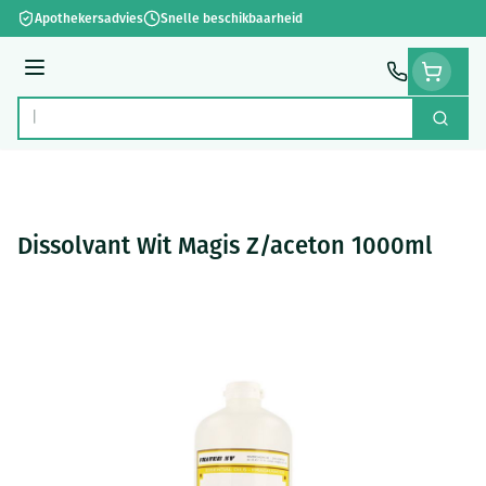
Ga naar de inhoud
Apothekersadvies
Snelle beschikbaarheid
Menu
Zoek
Product, merk, categorie...
Dissolvant Wit Magis Z/aceton 1000ml