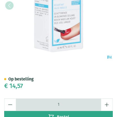
Top Coat "gel Look" 10ml
Op bestelling
€ 14,57
Aantal
Bestel