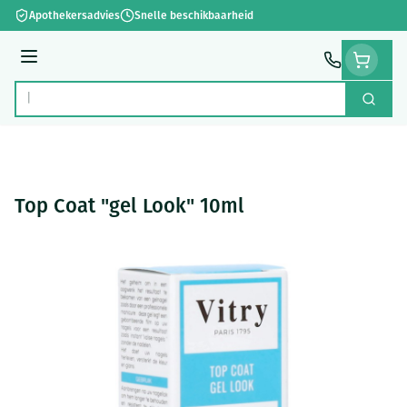
Ga naar de inhoud
Apothekersadvies
Snelle beschikbaarheid
Menu
Zoek
Product, merk, categorie...
Top Coat "gel Look" 10ml