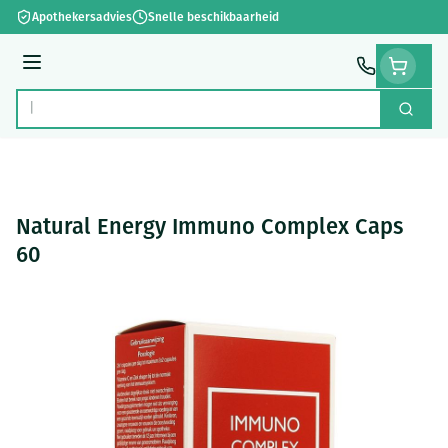
Ga naar de inhoud
Apothekersadvies
Snelle beschikbaarheid
Menu
Zoek
Product, merk, categorie...
Natural Energy Immuno Complex Caps
60