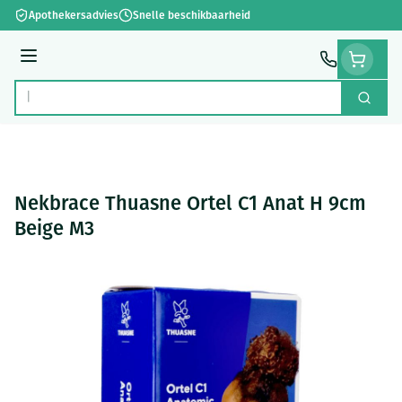
Ga naar de inhoud
Apothekersadvies
Snelle beschikbaarheid
Menu
Zoek
Product, merk, categorie...
Nekbrace Thuasne Ortel C1 Anat H 9cm
Beige M3