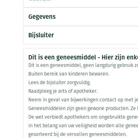
Huid- en onderhuidaandoeningen
delen
Haar
Gegevens
Mondmaskers
ging
Supplementen
Insectenwe
CNK
0392423
middelen
Nier- en urinewegaandoeningen
Bijsluiter
ssen
Organisaties
Nederlands
Duits
Frans
UPSA Belgium SA/NV
-
Onderzoeken
id
Veiligheidsinformatie
Dit is een geneesmiddel - Hier zijn enke
Merken
Bristolmyers
Dit is een geneesmiddel, geen langdurig gebruik 
Buiten bereik van kinderen bewaren.
Breedte
39 mm
Lees de bijsluiter zorgvuldig.
Raadpleeg je arts of apotheker.
Lengte
148 mm
Neem in geval van bijwerkingen contact op met je
Geneesmiddelen zijn geen gewone producten. Ze 
Zelfbruiner
Scheren
Diepte
39 mm
De wet verbiedt apothekers om ongebruikte gene
In het belang van uw veiligheid worden alle gen
Hoeveelheid
1
gesorteerd bij de vervallen geneesmiddelen.
Verpakking