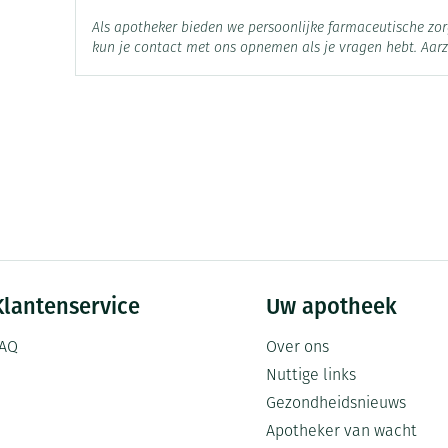
Als apotheker bieden we persoonlijke farmaceutische z
Actieve
kun je contact met ons opnemen als je vragen hebt. Aarz
nifluminezuur
Ingrediënten
Behoud
Kamertemperatuur (15°C -
Klantenservice
Uw apotheek
AQ
Over ons
Nuttige links
Gezondheidsnieuws
Apotheker van wacht