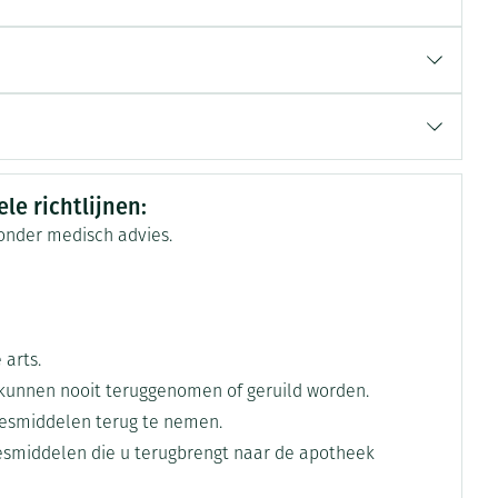
erytheem, blaarvorming waaronder het
syndroom van Stevens-Johnson en toxische
epidermale necrolyse
rende
Parfums en
geurproducten
Nierinsufficiëntie
Verhoogde waarden in leverfunctietests
le richtlijnen:
zonder medisch advies.
 arts.
kunnen nooit teruggenomen of geruild worden.
CBD
esmiddelen terug te nemen.
eesmiddelen die u terugbrengt naar de apotheek