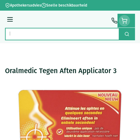
Ga naar de inhoud
Apothekersadvies
Snelle beschikbaarheid
Menu
Zoek
Product, merk, categorie...
Oralmedic Tegen Aften Applicator 3