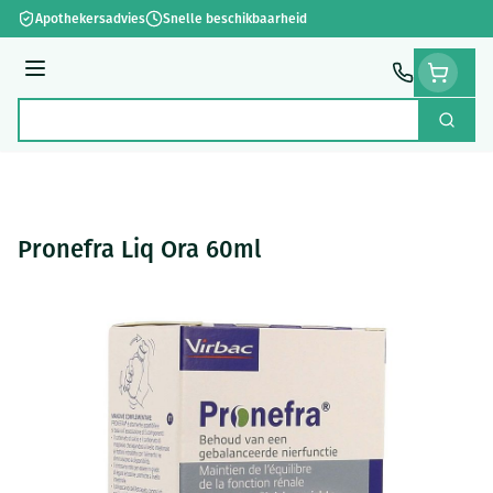
Ga naar de inhoud
Apothekersadvies
Snelle beschikbaarheid
Menu
Zoek
Product, merk, categorie...
Pronefra Liq Ora 60ml