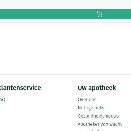
Klantenservice
Uw apotheek
AQ
Over ons
Nuttige links
Gezondheidsnieuws
Apotheker van wacht