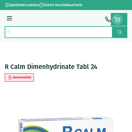
Ga naar de inhoud
Apothekersadvies
Snelle beschikbaarheid
Menu
Zoek
Product, merk, categorie...
R Calm Dimenhydrinate Tabl 24
Geneesmiddel