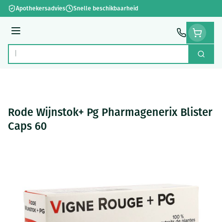
Ga naar de inhoud
Apothekersadvies
Snelle beschikbaarheid
Menu
Zoek
Product, merk, categorie...
Rode Wijnstok+ Pg Pharmagenerix Blister
Caps 60