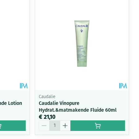
rende
Parfums en
geurproducten
Caudalie
nde Lotion
Caudalie Vinopure
Hydrat.&matmakende Fluide 60ml
CBD
€ 21,10
Aantal