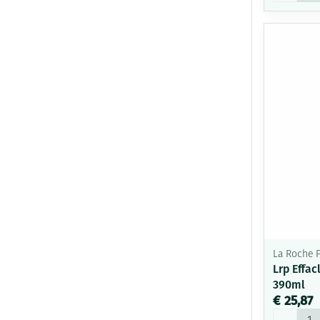
La Roche 
Lrp Effac
390ml
€ 25,87
Aantal