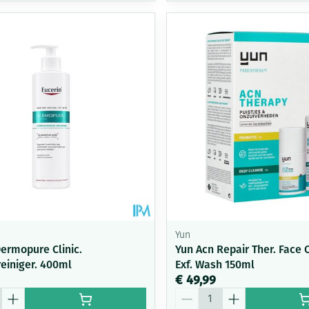
Yun
Dermopure Clinic.
Yun Acn Repair Ther. Face 
reiniger. 400ml
Exf. Wash 150ml
€ 49,99
Aantal