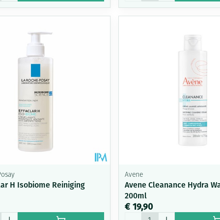
Posay
Avene
lar H Isobiome Reiniging
Avene Cleanance Hydra W
200ml
€ 19,90
Aantal