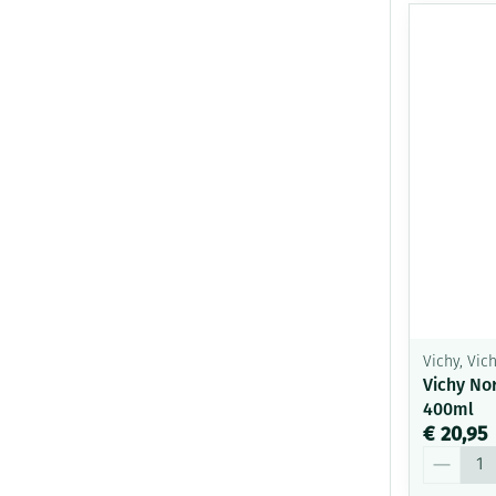
Vichy, Vi
Vichy No
400ml
€ 20,95
Aantal