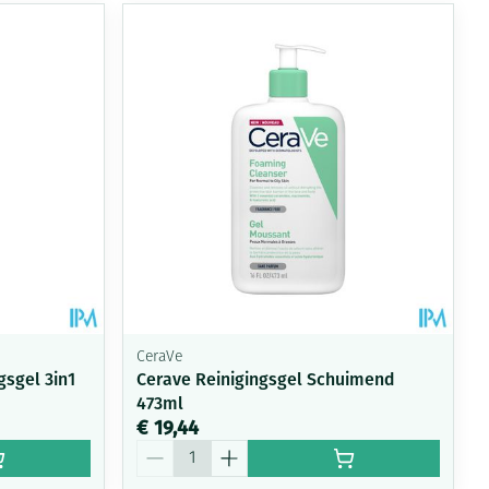
CeraVe
sgel 3in1
Cerave Reinigingsgel Schuimend
473ml
€ 19,44
Aantal