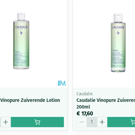
delen
Haar
Mondmaskers
ging
Supplementen
Insectenwe
middelen
ssen
-
id
Caudalie
 Vinopure Zuiverende Lotion
Caudalie Vinopure Zuivere
200ml
Zelfbruiner
Scheren
€ 17,60
Aantal