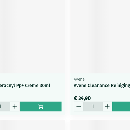
Mondmaskers
ging
Supplementen
Insectenwe
middelen
ssen
-
id
Avene
eracnyl Pp+ Creme 30ml
Avene Cleanance Reinigin
Zelfbruiner
Scheren
€ 24,90
Aantal