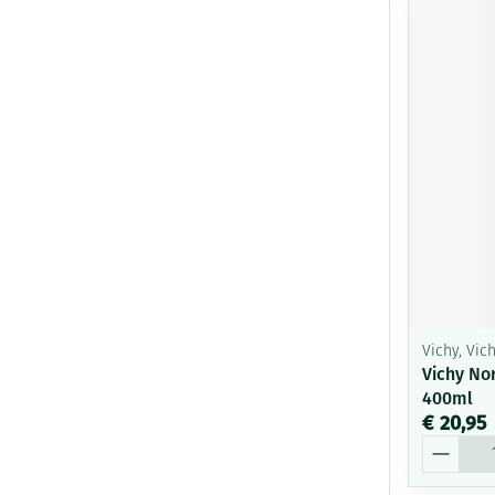
Vichy, Vi
Vichy No
400ml
€ 20,95
Aantal