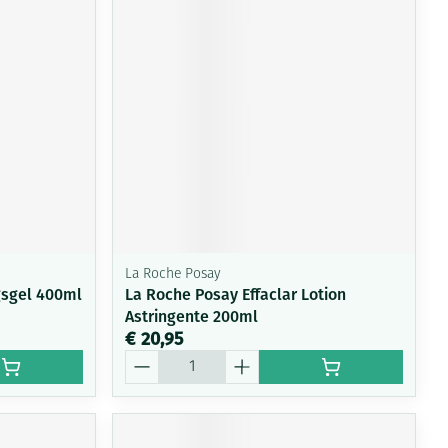
rende
Parfums en
geurproducten
La Roche Posay
gsgel 400ml
La Roche Posay Effaclar Lotion
Astringente 200ml
CBD
€ 20,95
Aantal