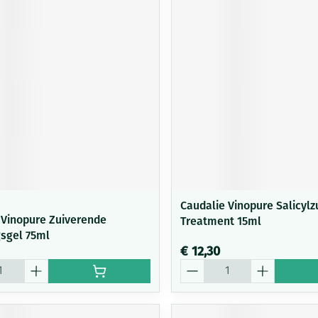
Caudalie Vinopure Salicylz
 Vinopure Zuiverende
Treatment 15ml
gsgel 75ml
€ 12,30
Aantal