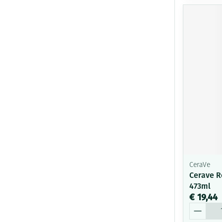
CeraVe
Cerave R
473ml
€ 19,44
Aantal